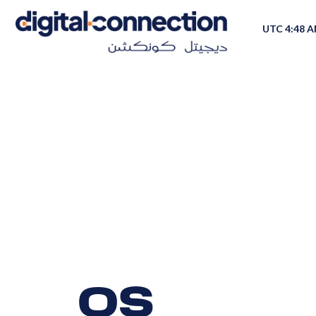
UTC 4:48 
OS