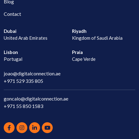
Blog
Contact
Dubai
Riyadh
United Arab Emirates
Kingdom of Saudi Arabia
Lisbon
Praia
Portugal
Cape Verde
joao@digitalconnection.ae
+971 529 335 805
goncalo@digitalconnection.ae
+971 55 850 1583